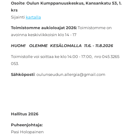
Osoite
:
Oulun Kumppanuuskeskus, Kansankatu 53, 1.
krs
Sijainti
kartalla
Toimistomme aukioloajat
2026:
Toimistomme on
avoinna keskiviikkoisin klo 14 - 17
HUOM! OLEMME KESÄLOMALLA 11.6. - 11.8.2026
Toimistolle voi soittaa ke klo 14:00 - 17:00, nro 045 3265
053.
Sähköposti
: oulunseudun.allergia@gmail.com
Hallitus 2026
Puheenjohtaja:
Pasi Holopainen