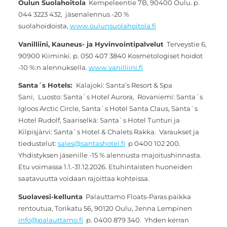
Oulun Suolahoitola
Kempeleentie 7B, 90400 Oulu. p.
044 3223 432, jäsenalennus -20 %
suolahoidoista,
www.oulunsuolahoitola.fi
Vanilliini, Kauneus- ja Hyvinvointipalvelut
Terveystie 6,
90900 Kiiminki. p. 050 407 3840 Kosmetologiset hoidot
-10 %:n alennuksella.
www.vanilliini.fi
Santa´s Hotels:
Kalajoki: Santa’s Resort & Spa
Sani,
Luosto: Santa`s Hotel Aurora, Rovaniemi: Santa`s
Igloos Arctic Circle, Santa`s Hotel Santa Claus, Santa`s
Hotel Rudolf, Saariselkä: Santa`s Hotel Tunturi ja
Kilpisjärvi: Santa`s Hotel & Chalets Rakka. Varaukset ja
tiedustelut:
sales@santashotel.fi
p 0400 102 200.
Yhdistyksen jäsenille -15 % alennusta majoitushinnasta.
Etu voimassa 1.1.-31.12.2026. Etuhintaisten huoneiden
saatavuutta voidaan rajoittaa kohteissa.
Suolavesi-kellunta
Palauttamo Floats-Paras paikka
rentoutua, Torikatu 56, 90120 Oulu, Jenna Lempinen
info@palauttamo.fi
p. 0400 879 340. Yhden kerran