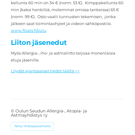
kellunta 60 min on 34 € (norm. 53 €). Kimppakellunta 60
min (kaksi henkilöä, molemmat omissa tankeissa) 65 €
(norm. 99 €). Osto vaatii tunnusten tekemisen, jonka
jälkeen saat toimintaohjeet ja videon sähköpostiisi.
www.floats.fi/oulu
Liiton jäsenedut
Myös Allergia-, iho- ja astmaliitto tarjoaa monenlaisia
etuja jäsenille.
Löydät ajantasaiset tiedot täältä >>
©
Oulun Seudun Allergia-, Atopia- ja
Astmayhdistys ry
Tehty Yhdistysavaimella